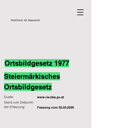
Plattform für Baurecht
Ortsbildgesetz 1977
Steiermärkisches
Ortsbildgesetz
Quelle:
www.ris.bka.gv.at
Stand zum Zeitpunkt
der Erfassung:
Fassung vom
02.03.2026