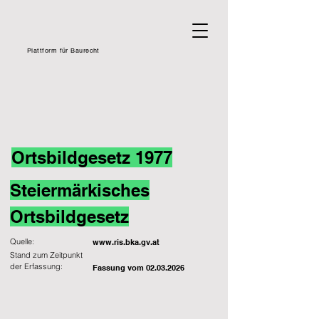
Plattform für Baurecht
Ortsbildgesetz 1977
Steiermärkisches
Ortsbildgesetz
Quelle:
www.ris.bka.gv.at
Stand zum Zeitpunkt
der Erfassung:
Fassung vom
02.03.2026