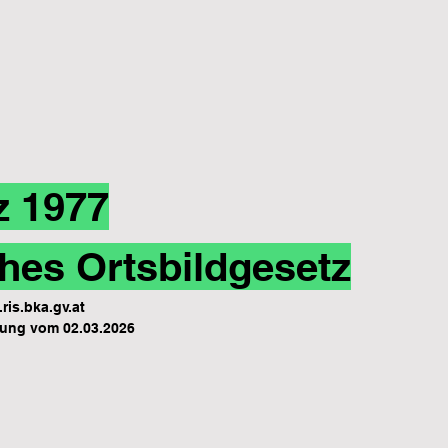
z 1977
hes Ortsbildgesetz
ris.bka.gv.at
ung vom 02.03.2026