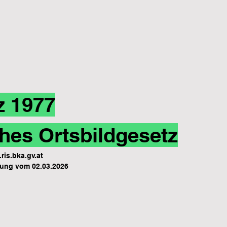
z 1977
hes Ortsbildgesetz
ris.bka.gv.at
ung vom 02.03.2026