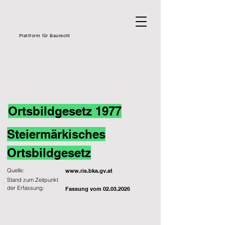
Plattform für Baurecht
Ortsbildgesetz 1977
Steiermärkisches
Ortsbildgesetz
Quelle:
www.ris.bka.gv.at
Stand zum Zeitpunkt
der Erfassung:
Fassung vom
02.03.2026