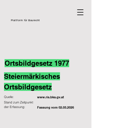
Plattform für Baurecht
Ortsbildgesetz 1977
Steiermärkisches
Ortsbildgesetz
Quelle:
www.ris.bka.gv.at
Stand zum Zeitpunkt
der Erfassung:
Fassung vom
02.03.2026