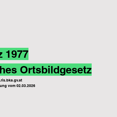
z 1977
hes Ortsbildgesetz
ris.bka.gv.at
ung vom 02.03.2026