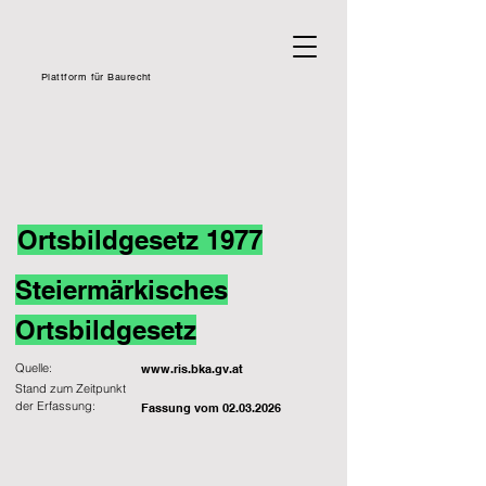
Plattform für Baurecht
Ortsbildgesetz 1977
Steiermärkisches
Ortsbildgesetz
Quelle:
www.ris.bka.gv.at
Stand zum Zeitpunkt
der Erfassung:
Fassung vom
02.03.2026