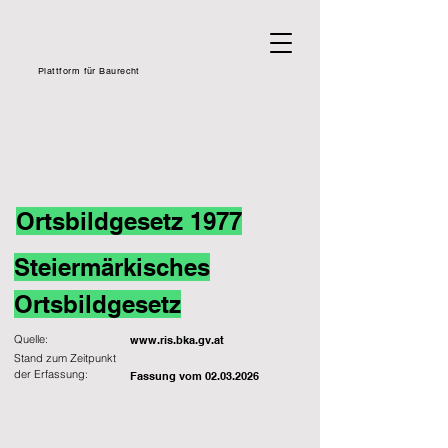
Plattform für Baurecht
Ortsbildgesetz 1977
Steiermärkisches
Ortsbildgesetz
Quelle:
www.ris.bka.gv.at
Stand zum Zeitpunkt
der Erfassung:
Fassung vom
02.03.2026