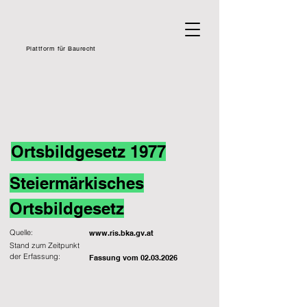
Plattform für Baurecht
Ortsbildgesetz 1977
Steiermärkisches
Ortsbildgesetz
Quelle:
www.ris.bka.gv.at
Stand zum Zeitpunkt
der Erfassung:
Fassung vom
02.03.2026