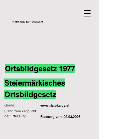
Plattform für Baurecht
Ortsbildgesetz 1977
Steiermärkisches
Ortsbildgesetz
Quelle:
www.ris.bka.gv.at
Stand zum Zeitpunkt
der Erfassung:
Fassung vom
02.03.2026