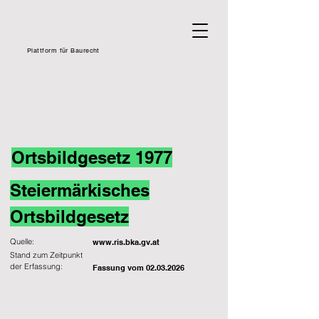
Plattform für Baurecht
Ortsbildgesetz 1977
Steiermärkisches
Ortsbildgesetz
Quelle:
www.ris.bka.gv.at
Stand zum Zeitpunkt
der Erfassung:
Fassung vom
02.03.2026