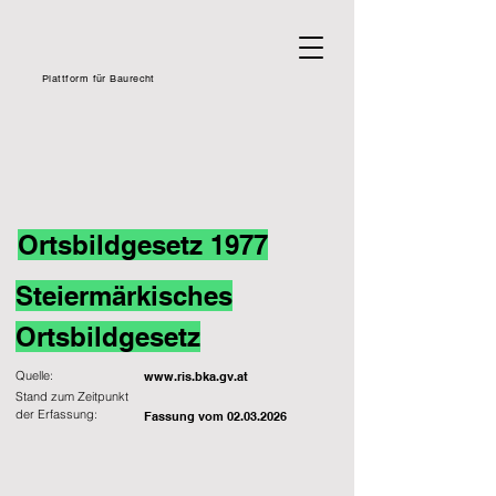
Plattform für Baurecht
Ortsbildgesetz 1977
Steiermärkisches
Ortsbildgesetz
Quelle:
www.ris.bka.gv.at
Stand zum Zeitpunkt
der Erfassung:
Fassung vom
02.03.2026