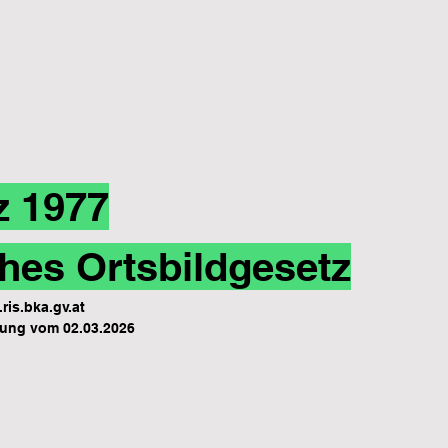
z 1977
hes Ortsbildgesetz
ris.bka.gv.at
ung vom 02.03.2026