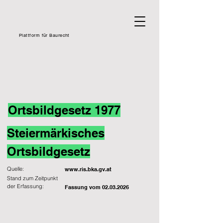
Plattform für Baurecht
Ortsbildgesetz 1977
Steiermärkisches
Ortsbildgesetz
Quelle:
www.ris.bka.gv.at
Stand zum Zeitpunkt
der Erfassung:
Fassung vom
02.03.2026