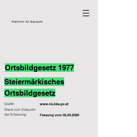
Plattform für Baurecht
Ortsbildgesetz 1977
Steiermärkisches
Ortsbildgesetz
Quelle:
www.ris.bka.gv.at
Stand zum Zeitpunkt
der Erfassung:
Fassung vom
02.03.2026