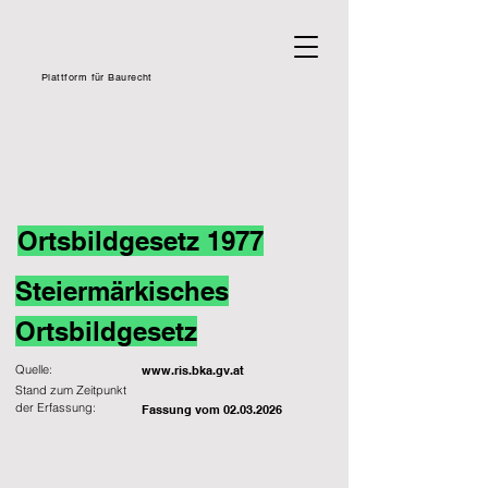
Plattform für Baurecht
Ortsbildgesetz 1977
Steiermärkisches
Ortsbildgesetz
Quelle:
www.ris.bka.gv.at
Stand zum Zeitpunkt
der Erfassung:
Fassung vom
02.03.2026