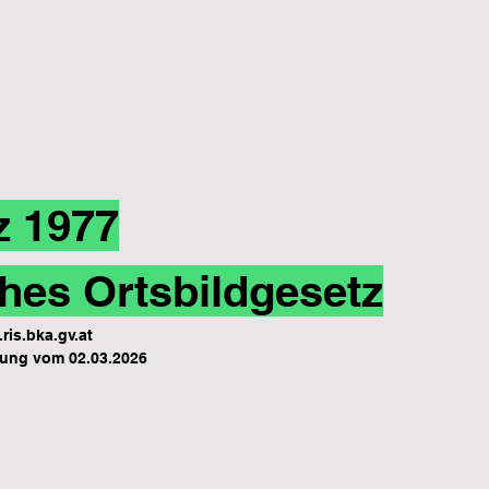
z 1977
hes Ortsbildgesetz
ris.bka.gv.at
ung vom 02.03.2026