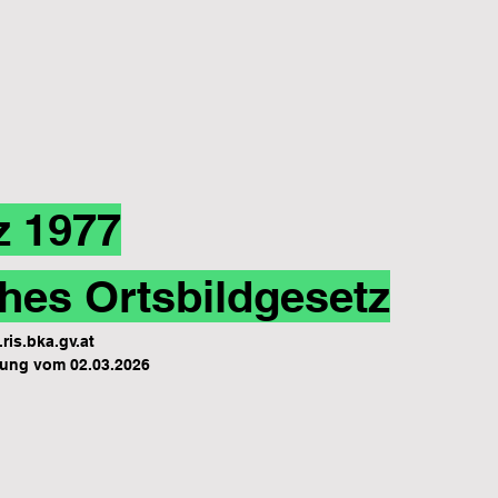
z 1977
hes Ortsbildgesetz
ris.bka.gv.at
ung vom 02.03.2026