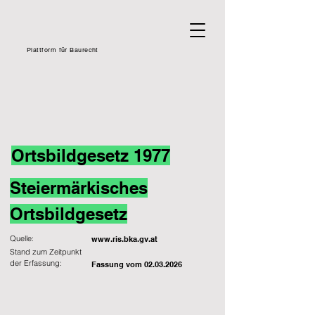
Plattform für Baurecht
Ortsbildgesetz 1977
Steiermärkisches
Ortsbildgesetz
Quelle:
www.ris.bka.gv.at
Stand zum Zeitpunkt
der Erfassung:
Fassung vom
02.03.2026