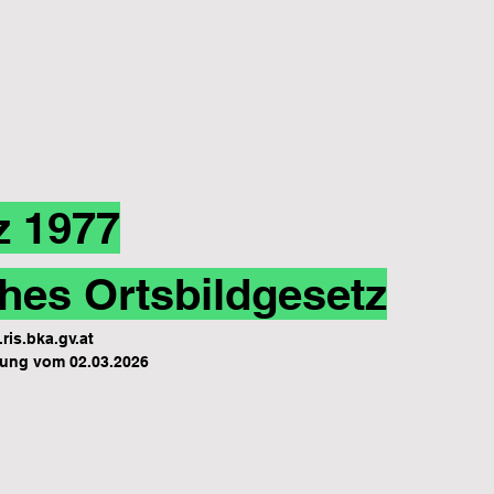
z 1977
hes Ortsbildgesetz
ris.bka.gv.at
ung vom 02.03.2026