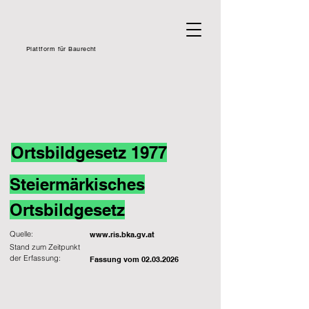
Plattform für Baurecht
Ortsbildgesetz 1977
Steiermärkisches
Ortsbildgesetz
Quelle:
www.ris.bka.gv.at
Stand zum Zeitpunkt
der Erfassung:
Fassung vom
02.03.2026