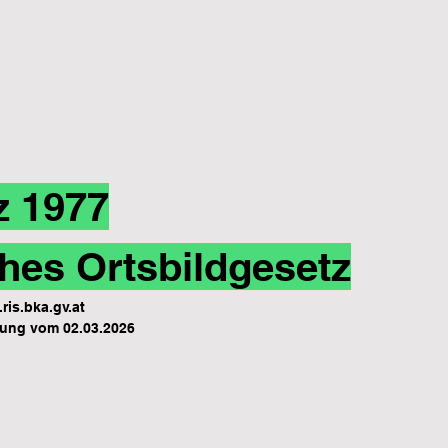
z 1977
hes Ortsbildgesetz
ris.bka.gv.at
ung vom 02.03.2026