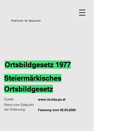
Plattform für Baurecht
Ortsbildgesetz 1977
Steiermärkisches
Ortsbildgesetz
Quelle:
www.ris.bka.gv.at
Stand zum Zeitpunkt
der Erfassung:
Fassung vom
02.03.2026