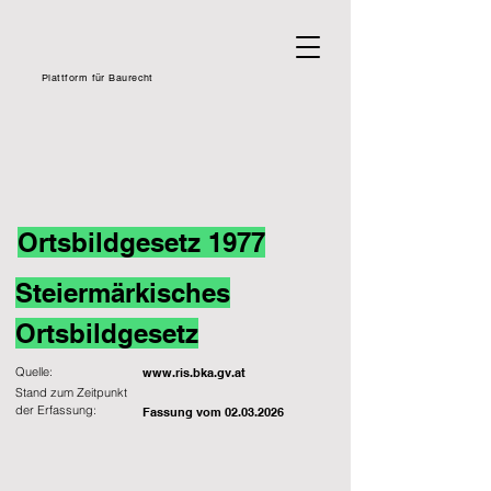
Plattform für Baurecht
Ortsbildgesetz 1977
Steiermärkisches
Ortsbildgesetz
Quelle:
www.ris.bka.gv.at
Stand zum Zeitpunkt
der Erfassung:
Fassung vom
02.03.2026