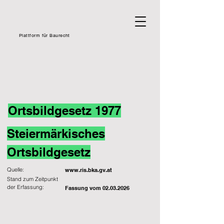
Plattform für Baurecht
Ortsbildgesetz 1977
Steiermärkisches
Ortsbildgesetz
Quelle:
www.ris.bka.gv.at
Stand zum Zeitpunkt
der Erfassung:
Fassung vom
02.03.2026