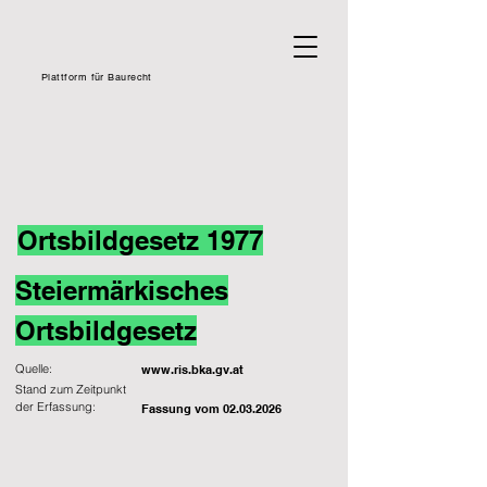
Plattform für Baurecht
Ortsbildgesetz 1977
Steiermärkisches
Ortsbildgesetz
Quelle:
www.ris.bka.gv.at
Stand zum Zeitpunkt
der Erfassung:
Fassung vom
02.03.2026