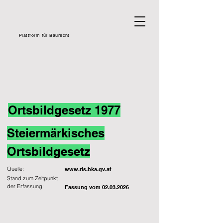
Plattform für Baurecht
Ortsbildgesetz 1977
Steiermärkisches
Ortsbildgesetz
Quelle:
www.ris.bka.gv.at
Stand zum Zeitpunkt
der Erfassung:
Fassung vom
02.03.2026