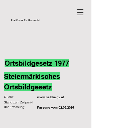
Plattform für Baurecht
Ortsbildgesetz 1977
Steiermärkisches
Ortsbildgesetz
Quelle:
www.ris.bka.gv.at
Stand zum Zeitpunkt
der Erfassung:
Fassung vom
02.03.2026