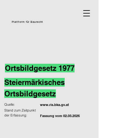
Plattform für Baurecht
Ortsbildgesetz 1977
Steiermärkisches
Ortsbildgesetz
Quelle:
www.ris.bka.gv.at
Stand zum Zeitpunkt
der Erfassung:
Fassung vom
02.03.2026