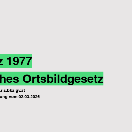
z 1977
hes Ortsbildgesetz
ris.bka.gv.at
ung vom 02.03.2026