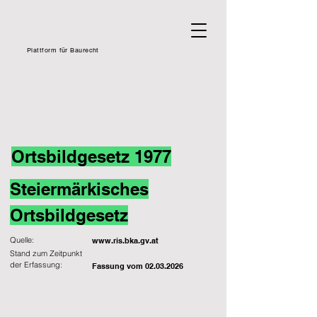
Plattform für Baurecht
Ortsbildgesetz 1977
Steiermärkisches
Ortsbildgesetz
Quelle:
www.ris.bka.gv.at
Stand zum Zeitpunkt
der Erfassung:
Fassung vom
02.03.2026