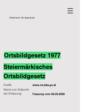
Plattform für Baurecht
Ortsbildgesetz 1977
Steiermärkisches
Ortsbildgesetz
Quelle:
www.ris.bka.gv.at
Stand zum Zeitpunkt
der Erfassung:
Fassung vom
02.03.2026