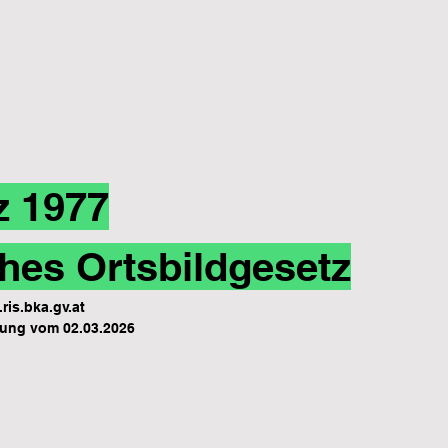
z 1977
hes Ortsbildgesetz
ris.bka.gv.at
ung vom 02.03.2026