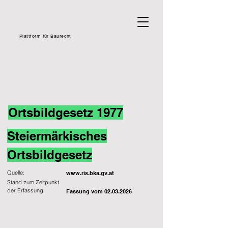
Plattform für Baurecht
Ortsbildgesetz 1977
Steiermärkisches
Ortsbildgesetz
Quelle:
www.ris.bka.gv.at
Stand zum Zeitpunkt
der Erfassung:
Fassung vom
02.03.2026