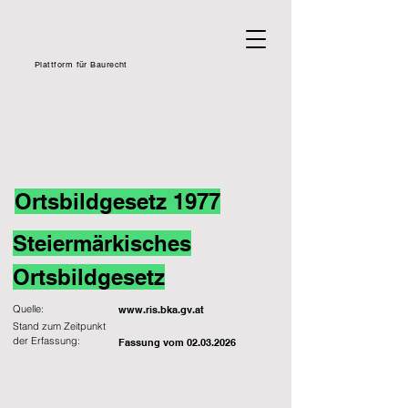
Plattform für Baurecht
Ortsbildgesetz 1977
Steiermärkisches
Ortsbildgesetz
Quelle:
www.ris.bka.gv.at
Stand zum Zeitpunkt
der Erfassung:
Fassung vom
02.03.2026