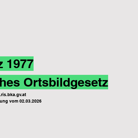
z 1977
hes Ortsbildgesetz
ris.bka.gv.at
ung vom 02.03.2026