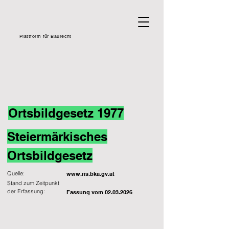
Plattform für Baurecht
Ortsbildgesetz 1977
Steiermärkisches
Ortsbildgesetz
Quelle:
www.ris.bka.gv.at
Stand zum Zeitpunkt
der Erfassung:
Fassung vom
02.03.2026