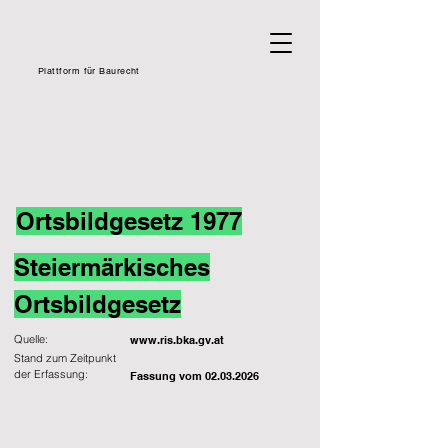
Plattform für Baurecht
Ortsbildgesetz 1977
Steiermärkisches
Ortsbildgesetz
Quelle:
www.ris.bka.gv.at
Stand zum Zeitpunkt
der Erfassung:
Fassung vom
02.03.2026