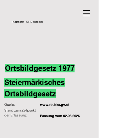
Plattform für Baurecht
Ortsbildgesetz 1977
Steiermärkisches
Ortsbildgesetz
Quelle:
www.ris.bka.gv.at
Stand zum Zeitpunkt
der Erfassung:
Fassung vom
02.03.2026