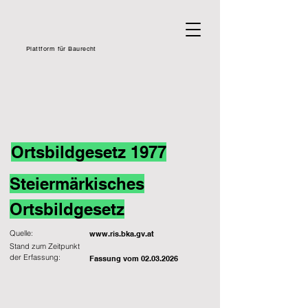
Plattform für Baurecht
Ortsbildgesetz 1977
Steiermärkisches
Ortsbildgesetz
Quelle:
www.ris.bka.gv.at
Stand zum Zeitpunkt
der Erfassung:
Fassung vom
02.03.2026